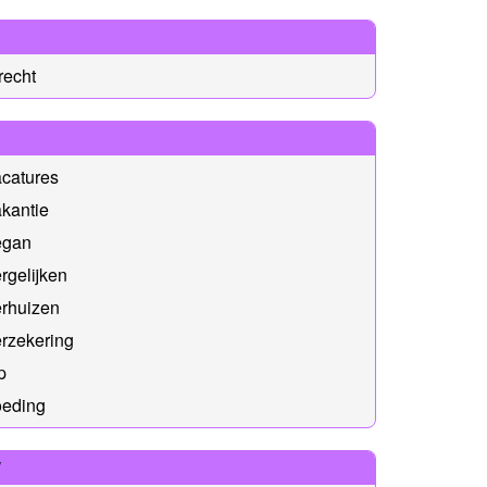
recht
catures
kantie
egan
rgelijken
erhuizen
rzekering
p
oeding
W