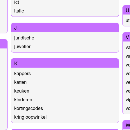
ict
U
italie
ut
J
V
juridische
juwelier
va
va
K
v
kappers
ve
katten
v
keuken
ve
kinderen
vi
kortingscodes
v
kringloopwinkel