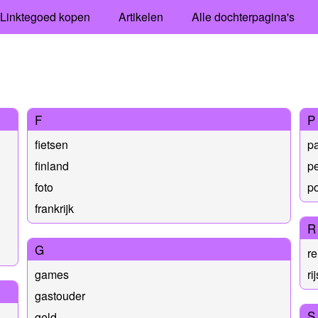
Linktegoed kopen
Artikelen
Alle dochterpagina's
F
P
fietsen
p
finland
p
foto
po
frankrijk
R
G
re
games
ri
gastouder
S
geld