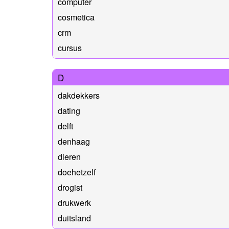
computer
cosmetica
crm
cursus
D
dakdekkers
dating
delft
denhaag
dieren
doehetzelf
drogist
drukwerk
duitsland