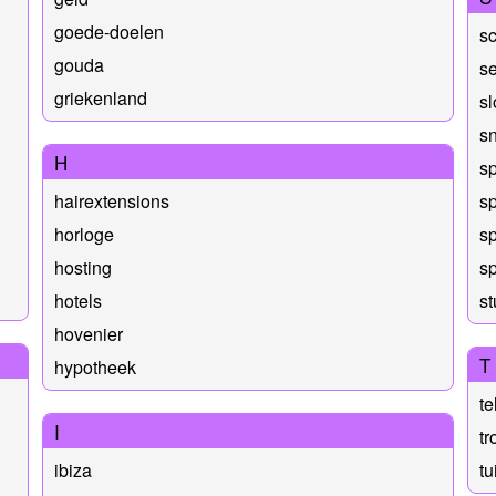
goede-doelen
s
gouda
s
griekenland
s
s
H
s
hairextensions
s
horloge
sp
hosting
sp
hotels
s
hovenier
T
hypotheek
te
I
t
ibiza
tu