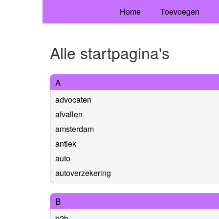
Home
Toevoegen
Alle startpagina's
A
advocaten
afvallen
amsterdam
antiek
auto
autoverzekering
B
b2b