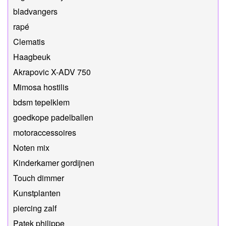
bladvangers
rapé
Clematis
Haagbeuk
Akrapovic X-ADV 750
Mimosa hostilis
bdsm tepelklem
goedkope padelballen
motoraccessoires
Noten mix
Kinderkamer gordijnen
Touch dimmer
Kunstplanten
piercing zalf
Patek philippe