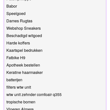
Babor
Speelgoed
Dames Rugtas
Webshop Sneakers
Beschadigd witgoed
Harde koffers
Kaartspel bedrukken
Fatbike H9
Apotheek bestellen
Keratine haarmasker
batterijen
filters wtw unit
wtw unit zehnder comfoair q355
tropische bomen
Vloeren Almere